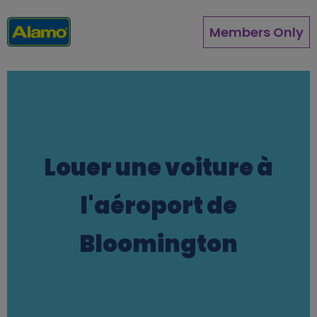
Aller
au
Members Only
contenu
principal
Louer une voiture à
l'aéroport de
Bloomington