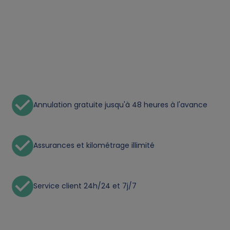
o
n
a
l
Annulation gratuite jusqu'à 48 heures à l'avance
d
a
Assurances et kilométrage illimité
t
a
Service client 24h/24 et 7j/7
a