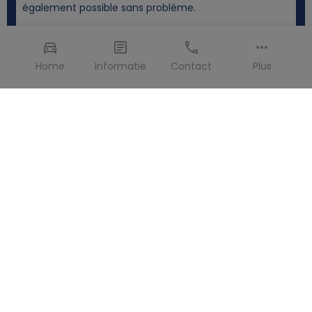
également possible sans problème.
Home
Informatie
Contact
Plus
Carte de crédit >