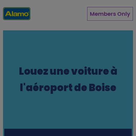
Aller
au
Members Only
contenu
principal
Louez une voiture à
l'aéroport de Boise