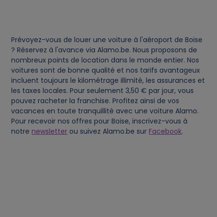
d
c
Prévoyez-vous de louer une voiture à l'aéroport de Boise
o
? Réservez à l'avance via Alamo.be. Nous proposons de
nombreux points de location dans le monde entier. Nos
voitures sont de bonne qualité et nos tarifs avantageux
o
incluent toujours le kilométrage illimité, les assurances et
les taxes locales. Pour seulement 3,50 € par jour, vous
k
pouvez racheter la franchise. Profitez ainsi de vos
vacances en toute tranquillité avec une voiture Alamo.
i
Pour recevoir nos offres pour Boise, inscrivez-vous à
notre
newsletter
ou suivez Alamo.be sur
Facebook
.
e
s