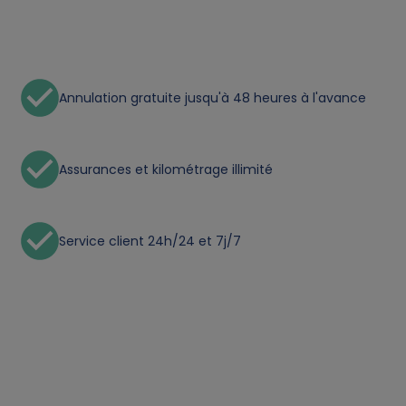
n
a
Annulation gratuite jusqu'à 48 heures à l'avance
l
d
Assurances et kilométrage illimité
a
t
Service client 24h/24 et 7j/7
a
a
n