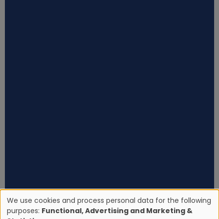
We use cookies and process personal data for the following
purposes:
Functional, Advertising and Marketing &
U