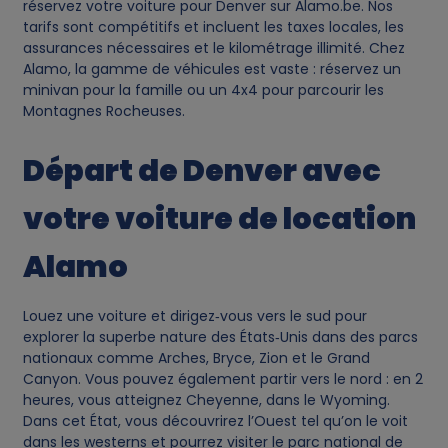
réservez votre voiture pour Denver sur Alamo.be. Nos
tarifs sont compétitifs et incluent les taxes locales, les
d
assurances nécessaires et le kilométrage illimité. Chez
Alamo, la gamme de véhicules est vaste : réservez un
c
minivan pour la famille ou un 4x4 pour parcourir les
Montagnes Rocheuses.
o
Départ de Denver avec
o
votre voiture de location
k
Alamo
i
Louez une voiture et dirigez‑vous vers le sud pour
e
explorer la superbe nature des États‑Unis dans des parcs
nationaux comme Arches, Bryce, Zion et le Grand
s
Canyon. Vous pouvez également partir vers le nord : en 2
heures, vous atteignez Cheyenne, dans le Wyoming.
Dans cet État, vous découvrirez l’Ouest tel qu’on le voit
dans les westerns et pourrez visiter le parc national de