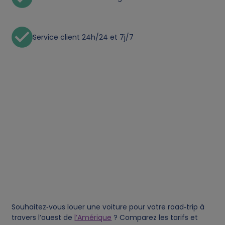
o
n
Service client 24h/24 et 7j/7
a
l
d
a
t
a
a
Souhaitez‑vous louer une voiture pour votre road‑trip à
n
travers l’ouest de
l’Amérique
? Comparez les tarifs et