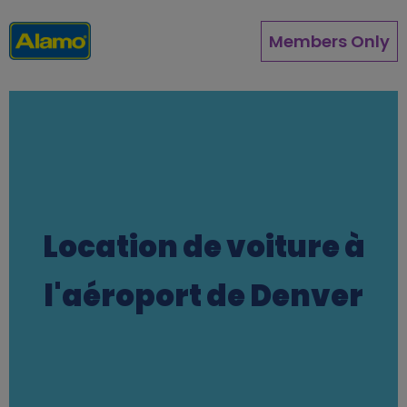
Aller
au
Members Only
contenu
principal
Location de voiture à
l'aéroport de Denver