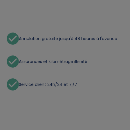
t
a
a
Annulation gratuite jusqu'à 48 heures à l'avance
n
d
Assurances et kilométrage illimité
c
Service client 24h/24 et 7j/7
o
o
k