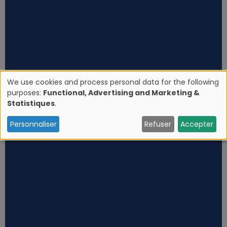
We use cookies and process personal data for the following
purposes:
Functional, Advertising and Marketing &
U
Statistiques
.
s
Personnaliser
Refuser
Accepter
e
o
f
p