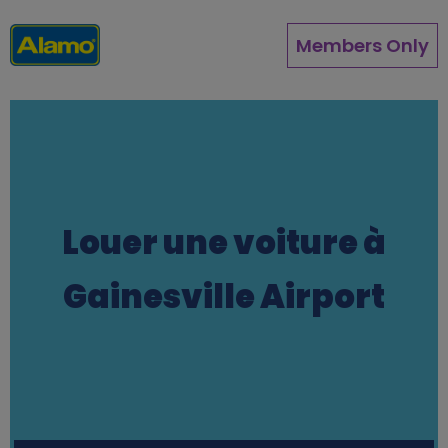
Aller
au
Members Only
contenu
principal
Louer une voiture à
Gainesville Airport