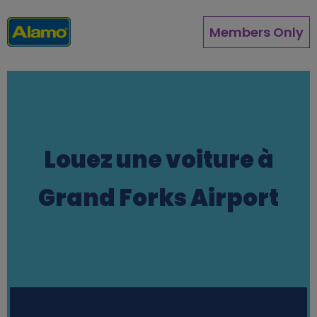
Aller
au
Members Only
contenu
principal
Louez une voiture à
Grand Forks Airport
Station finder