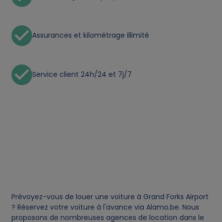
p
e
Assurances et kilométrage illimité
r
s
Service client 24h/24 et 7j/7
o
n
a
l
d
Prévoyez-vous de louer une voiture à Grand Forks Airport
? Réservez votre voiture à l'avance via Alamo.be. Nous
a
proposons de nombreuses agences de location dans le