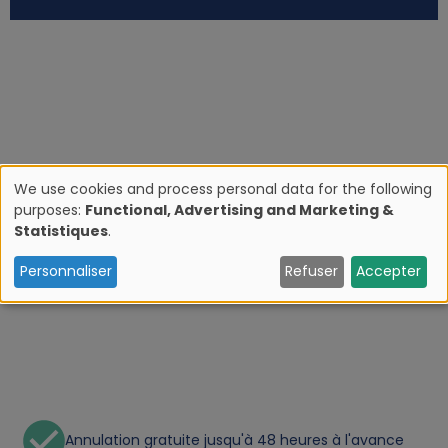
We use cookies and process personal data for the following
purposes:
Functional, Advertising and Marketing &
U
Statistiques
.
s
Personnaliser
Refuser
Accepter
e
o
f
Annulation gratuite jusqu'à 48 heures à l'avance