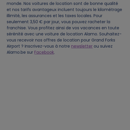
monde. Nos voitures de location sont de bonne qualité
et nos tarifs avantageux incluent toujours le kilométrage
t
illimité, les assurances et les taxes locales. Pour
seulement 3,50 € par jour, vous pouvez racheter la
a
franchise. Vous profitez ainsi de vos vacances en toute
sérénité avec une voiture de location Alamo. Souhaitez-
a
vous recevoir nos offres de location pour Grand Forks
Airport ? Inscrivez-vous à notre
newsletter
ou suivez
n
Alamo.be sur
Facebook
.
d
c
o
o
k