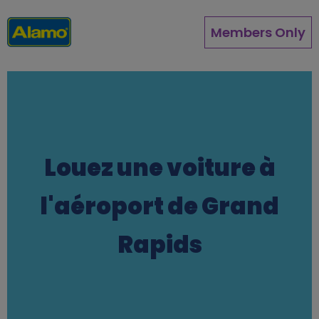
Aller
au
Members Only
contenu
principal
Louez une voiture à
l'aéroport de Grand
Rapids