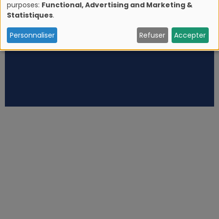
purposes:
Functional, Advertising and Marketing &
U
Statistiques
.
s
Personnaliser
Refuser
Accepter
e
o
f
p
e
r
s