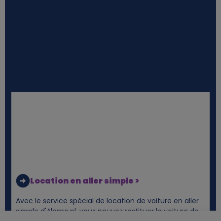
Location en aller simple >
Avec le service spécial de location de voiture en aller
simple d'Alamo.nl, vous pouvez restituer la voiture de