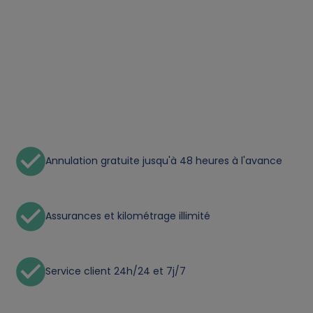
o
n
a
l
d
Annulation gratuite jusqu'à 48 heures à l'avance
a
t
Assurances et kilométrage illimité
a
a
Service client 24h/24 et 7j/7
n