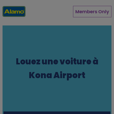
Aller
au
Members Only
contenu
principal
Louez une voiture à
Kona Airport