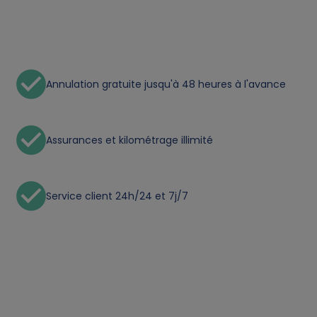
t
a
a
Annulation gratuite jusqu'à 48 heures à l'avance
n
d
Assurances et kilométrage illimité
c
Service client 24h/24 et 7j/7
o
o
k
i