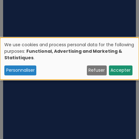
We use cookies and process personal data for the following
purposes:
Functional, Advertising and Marketing &
U
Statistiques
.
s
Personnaliser
Refuser
Accepter
e
o
f
p