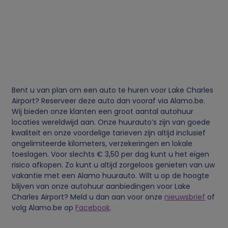
n
d
c
o
Bent u van plan om een auto te huren voor Lake Charles
o
Airport? Reserveer deze auto dan vooraf via Alamo.be.
Wij bieden onze klanten een groot aantal autohuur
locaties wereldwijd aan. Onze huurauto’s zijn van goede
k
kwaliteit en onze voordelige tarieven zijn altijd inclusief
ongelimiteerde kilometers, verzekeringen en lokale
i
toeslagen. Voor slechts € 3,50 per dag kunt u het eigen
risico afkopen. Zo kunt u altijd zorgeloos genieten van uw
e
vakantie met een Alamo huurauto. Wilt u op de hoogte
blijven van onze autohuur aanbiedingen voor Lake
s
Charles Airport? Meld u dan aan voor onze
nieuwsbrief
of
volg Alamo.be op
Facebook
.