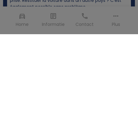
prise. Restituer la voiture dans un autre pays ? C'est
également possible sans problème.
Home
Informatie
Contact
Plus
Carte de crédit >