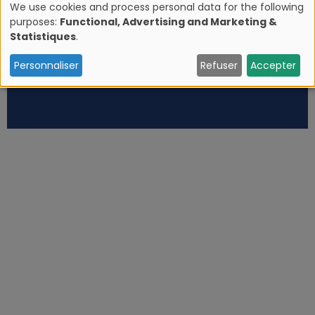
We use cookies and process personal data for the following
purposes:
Functional, Advertising and Marketing &
U
Statistiques
.
s
Personnaliser
Refuser
Accepter
e
o
f
p
e
r
s