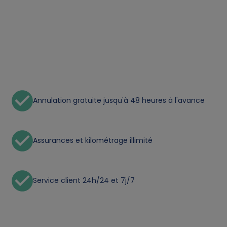
o
n
a
l
Annulation gratuite jusqu'à 48 heures à l'avance
d
a
Assurances et kilométrage illimité
t
a
Service client 24h/24 et 7j/7
a