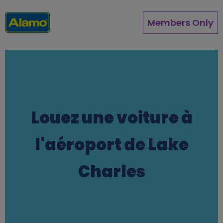
Aller
au
Members Only
contenu
principal
Louez une voiture à
l'aéroport de Lake
Charles