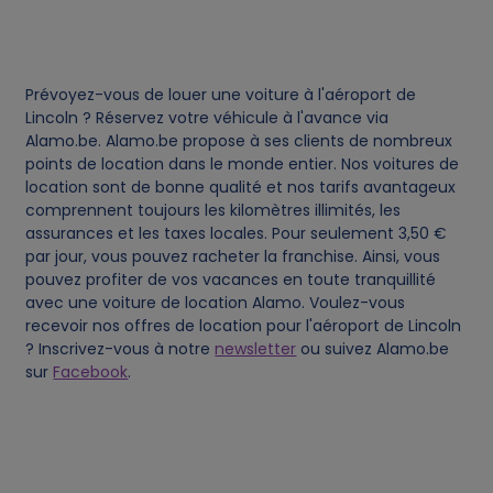
d
c
Prévoyez-vous de louer une voiture à l'aéroport de
o
Lincoln ? Réservez votre véhicule à l'avance via
Alamo.be. Alamo.be propose à ses clients de nombreux
points de location dans le monde entier. Nos voitures de
o
location sont de bonne qualité et nos tarifs avantageux
comprennent toujours les kilomètres illimités, les
k
assurances et les taxes locales. Pour seulement 3,50 €
par jour, vous pouvez racheter la franchise. Ainsi, vous
i
pouvez profiter de vos vacances en toute tranquillité
avec une voiture de location Alamo. Voulez-vous
e
recevoir nos offres de location pour l'aéroport de Lincoln
? Inscrivez-vous à notre
newsletter
ou suivez Alamo.be
sur
Facebook
.
s