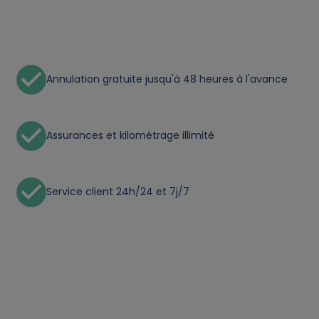
n
a
Annulation gratuite jusqu'à 48 heures à l'avance
l
d
Assurances et kilométrage illimité
a
t
Service client 24h/24 et 7j/7
a
a
n