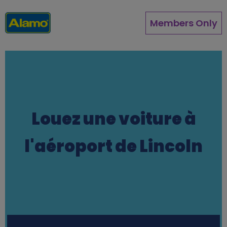
Aller
au
Members Only
contenu
principal
Louez une voiture à
l'aéroport de Lincoln