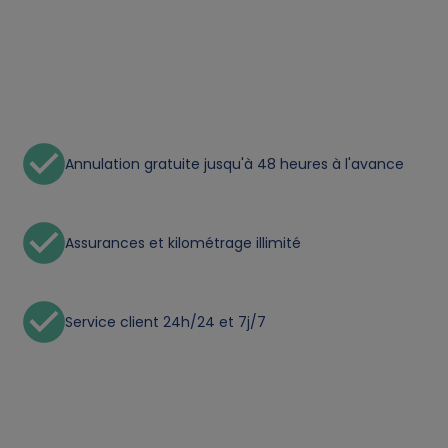
n
a
l
Annulation gratuite jusqu'à 48 heures à l'avance
d
a
Assurances et kilométrage illimité
t
a
Service client 24h/24 et 7j/7
a
n