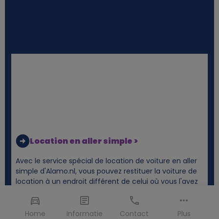
Location en aller simple >
Avec le service spécial de location de voiture en aller
simple d'Alamo.nl, vous pouvez restituer la voiture de
location à un endroit différent de celui où vous l'avez
prise. Restituer la voiture dans un autre pays ? C'est
également possible sans problème.
Home
Informatie
Contact
Plus