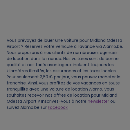
d
c
o
Vous prévoyez de louer une voiture pour Midland Odessa
o
Airport ? Réservez votre véhicule à l’avance via Alamo.be.
Nous proposons à nos clients de nombreuses agences
k
de location dans le monde. Nos voitures sont de bonne
qualité et nos tarifs avantageux incluent toujours les
kilomètres illimités, les assurances et les taxes locales.
i
Pour seulement 3,50 € par jour, vous pouvez racheter la
franchise. Ainsi, vous profitez de vos vacances en toute
e
tranquillité avec une voiture de location Alamo. Vous
souhaitez recevoir nos offres de location pour Midland
s
Odessa Airport ? Inscrivez-vous à notre
newsletter
ou
suivez Alamo.be sur
Facebook
.