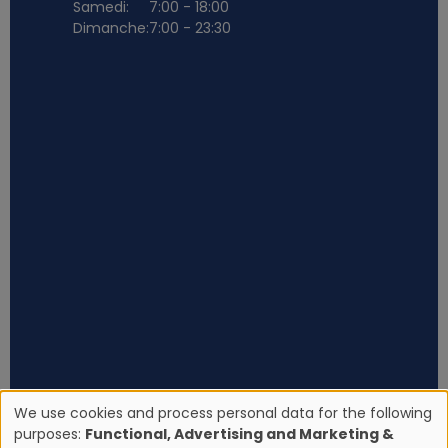
Samedi:
7:00 - 18:00
Dimanche:
7:00 - 23:30
We use cookies and process personal data for the following
purposes:
Functional, Advertising and Marketing &
U