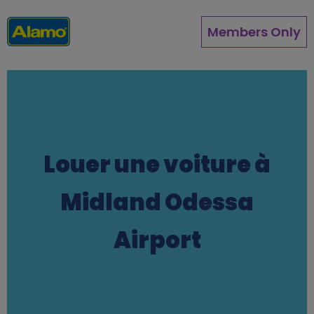
Aller
au
Members Only
contenu
principal
Louer une voiture à
Midland Odessa
Airport