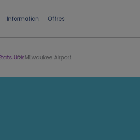
Information
Offres
États‑Unis
Milwaukee Airport