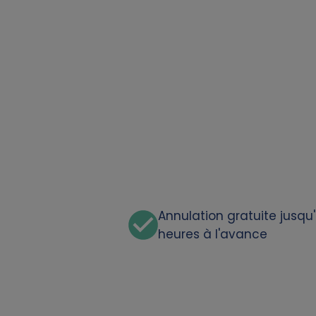
a
t
a
a
n
d
c
Annulation gratuite jusqu
heures à l'avance
o
o
k