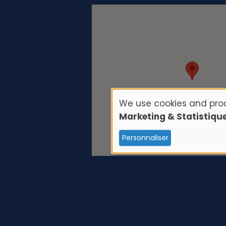
We use cookies and proc
U
Marketing & Statistiqu
s
Personnaliser
e
o
f