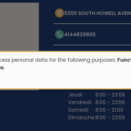
5300 SOUTH HOWELL AVENU
4144839800
Opening hours
ess personal data for the following purposes:
Funct
es
.
Lundi:
8:00 - 23:59
Mardi:
8:00 - 23:59
Mercredi:
8:00 - 23:59
Jeudi:
8:00 - 23:59
Vendredi:
8:00 - 23:59
Samedi:
8:00 - 21:00
Dimanche:
8:00 - 23:59