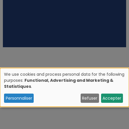
We use cookies and process personal data for the following
purposes:
Functional, Advertising and Marketing &
U
Statistiques
.
s
Personnaliser
Refuser
Accepter
e
o