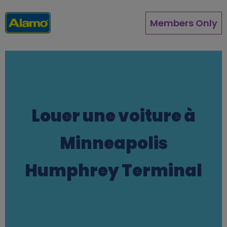
Aller
au
Members Only
contenu
principal
Louer une voiture à
Minneapolis
Humphrey Terminal