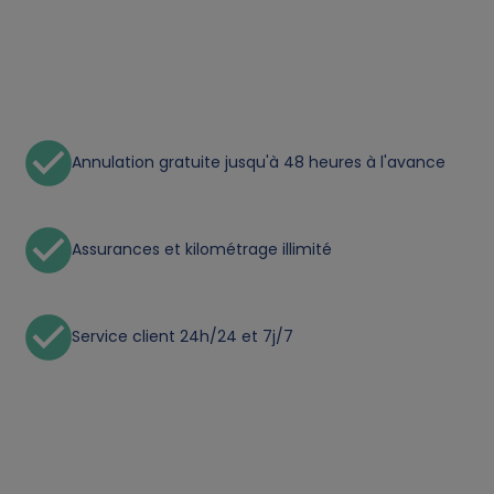
f
p
e
Annulation gratuite jusqu'à 48 heures à l'avance
r
s
Assurances et kilométrage illimité
o
Service client 24h/24 et 7j/7
n
a
l