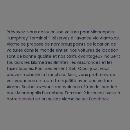
d
a
t
Prévoyez-vous de louer une voiture pour Minneapolis
Humphrey Terminal ? Réservez à l'avance via Alamo.be.
Alamo.be propose de nombreux points de location de
a
voitures dans le monde entier. Nos voitures de location
sont de bonne qualité et nos tarifs avantageux incluent
a
toujours les kilomètres illimités, les assurances et les
taxes locales. Pour seulement 3,50 € par jour, vous
n
pouvez racheter la franchise. Ainsi, vous profiterez de
vos vacances en toute tranquillité avec une voiture
d
Alamo. Souhaitez-vous recevoir nos offres de location
pour Minneapolis Humphrey Terminal ? Inscrivez-vous à
notre
newsletter
ou suivez Alamo.be sur
Facebook
.
c
o