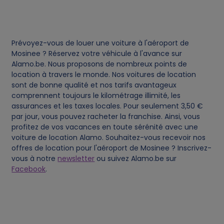
d
c
Prévoyez-vous de louer une voiture à l'aéroport de
o
Mosinee ? Réservez votre véhicule à l'avance sur
Alamo.be. Nous proposons de nombreux points de
location à travers le monde. Nos voitures de location
o
sont de bonne qualité et nos tarifs avantageux
comprennent toujours le kilométrage illimité, les
k
assurances et les taxes locales. Pour seulement 3,50 €
par jour, vous pouvez racheter la franchise. Ainsi, vous
i
profitez de vos vacances en toute sérénité avec une
voiture de location Alamo. Souhaitez-vous recevoir nos
e
offres de location pour l'aéroport de Mosinee ? Inscrivez-
vous à notre
newsletter
ou suivez Alamo.be sur
Facebook
.
s