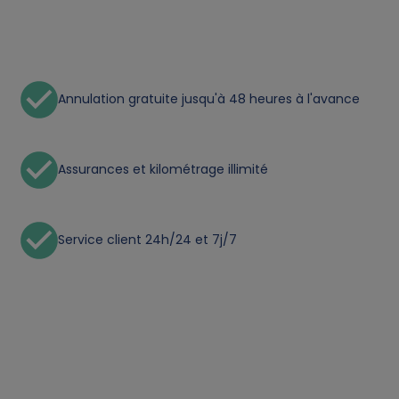
n
a
Annulation gratuite jusqu'à 48 heures à l'avance
l
d
Assurances et kilométrage illimité
a
t
Service client 24h/24 et 7j/7
a
a
n