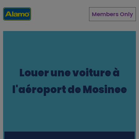
Aller
au
Members Only
contenu
principal
Louer une voiture à
l'aéroport de Mosinee