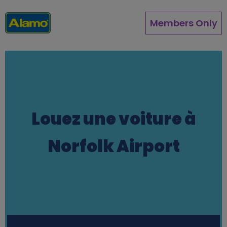
Aller
au
Members Only
contenu
principal
Louez une voiture à
Norfolk Airport