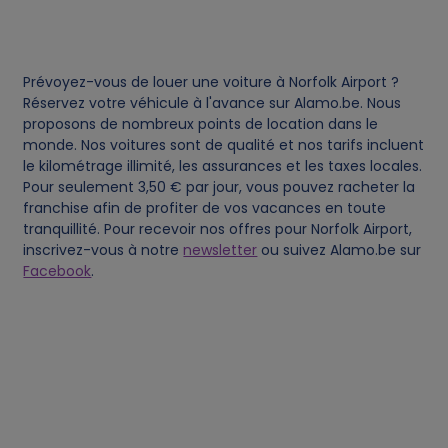
d
c
Prévoyez-vous de louer une voiture à Norfolk Airport ?
o
Réservez votre véhicule à l'avance sur Alamo.be. Nous
proposons de nombreux points de location dans le
monde. Nos voitures sont de qualité et nos tarifs incluent
o
le kilométrage illimité, les assurances et les taxes locales.
Pour seulement 3,50 € par jour, vous pouvez racheter la
k
franchise afin de profiter de vos vacances en toute
tranquillité. Pour recevoir nos offres pour Norfolk Airport,
i
inscrivez-vous à notre
newsletter
ou suivez Alamo.be sur
Facebook
.
e
s