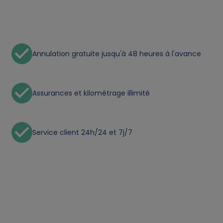
n
a
Annulation gratuite jusqu'à 48 heures à l'avance
l
d
Assurances et kilométrage illimité
a
t
Service client 24h/24 et 7j/7
a
a
n