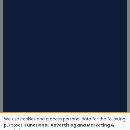
We use cookies and process personal data for the following
purposes:
Functional, Advertising and Marketing &
U