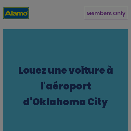
Aller
au
Members Only
contenu
principal
Louez une voiture à
l'aéroport
d'Oklahoma City