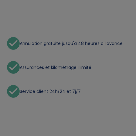
a
a
n
Annulation gratuite jusqu'à 48 heures à l'avance
d
c
Assurances et kilométrage illimité
o
o
Service client 24h/24 et 7j/7
k
i
e