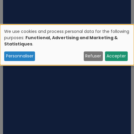
We use cookies and process personal data for the following
purposes:
Functional, Advertising and Marketing &
U
Statistiques
.
s
Personnaliser
Refuser
Accepter
e
o
f
p
e