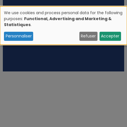
We use cookies and process personal data for the following
purposes:
Functional, Advertising and Marketing &
U
Statistiques
.
s
Personnaliser
Refuser
Accepter
e
o
f
p
e
r