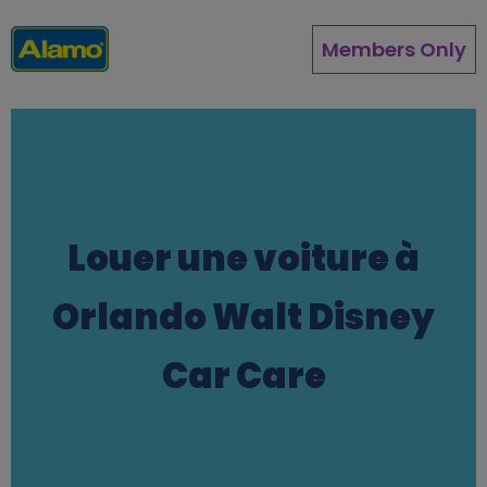
Aller
au
Members Only
contenu
principal
Louer une voiture à
Orlando Walt Disney
Car Care