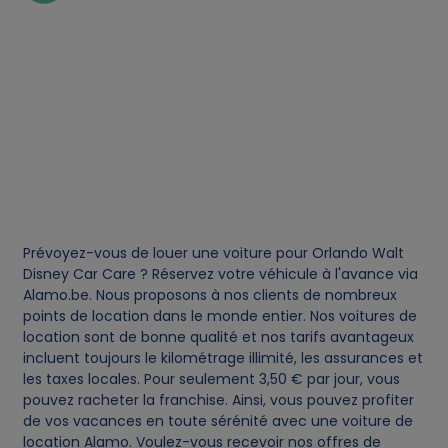
n
d
c
o
o
Prévoyez-vous de louer une voiture pour Orlando Walt
Disney Car Care ? Réservez votre véhicule à l'avance via
k
Alamo.be. Nous proposons à nos clients de nombreux
points de location dans le monde entier. Nos voitures de
i
location sont de bonne qualité et nos tarifs avantageux
incluent toujours le kilométrage illimité, les assurances et
e
les taxes locales. Pour seulement 3,50 € par jour, vous
pouvez racheter la franchise. Ainsi, vous pouvez profiter
s
de vos vacances en toute sérénité avec une voiture de
location Alamo. Voulez-vous recevoir nos offres de