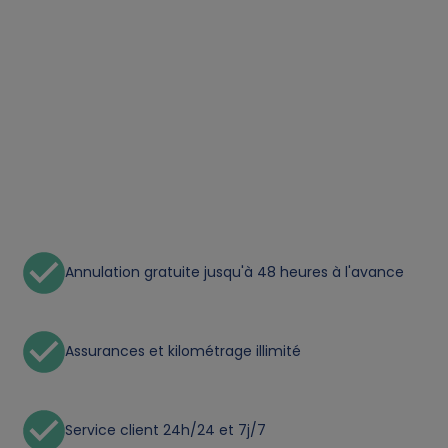
s
o
n
a
l
d
Annulation gratuite jusqu'à 48 heures à l'avance
a
t
Assurances et kilométrage illimité
a
Service client 24h/24 et 7j/7
a