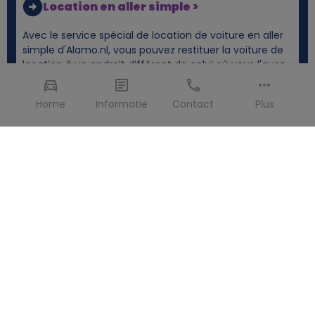
Location en aller simple >
Avec le service spécial de location de voiture en aller
simple d'Alamo.nl, vous pouvez restituer la voiture de
location à un endroit différent de celui où vous l'avez
prise. Restituer la voiture dans un autre pays ? C'est
également possible sans problème.
Home
Informatie
Contact
Plus