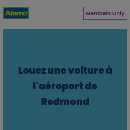
Aller
au
Members Only
contenu
principal
Louez une voiture à
l'aéroport de
Redmond