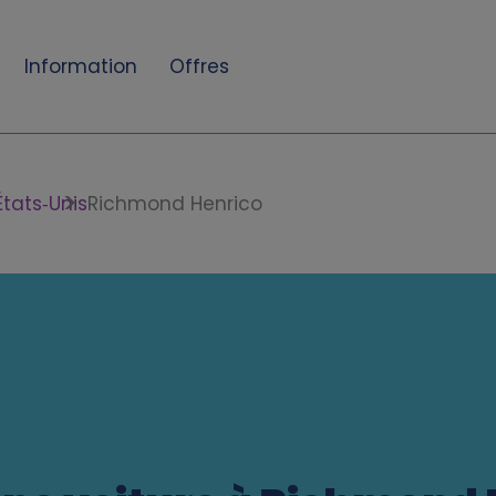
Information
Offres
États‑Unis
Richmond Henrico