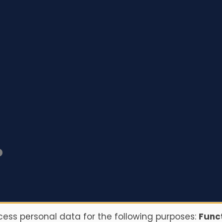
o
ess personal data for the following purposes:
Funct