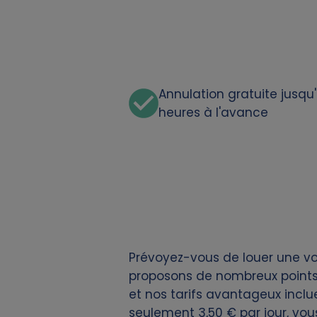
o
n
a
Annulation gratuite jusqu
l
heures à l'avance
d
a
t
a
Prévoyez-vous de louer une vo
a
proposons de nombreux points 
et nos tarifs avantageux incluen
n
seulement 3,50 € par jour, vou