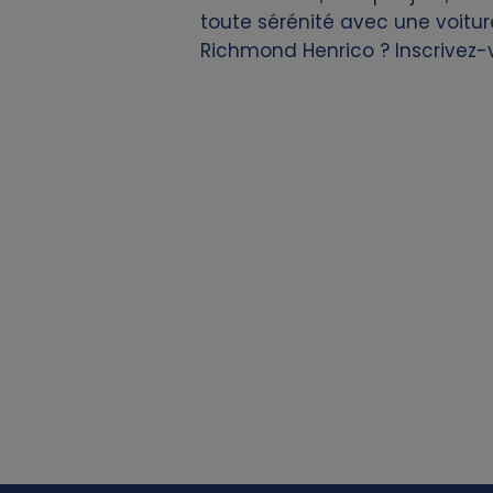
toute sérénité avec une voitur
d
Richmond Henrico ? Inscrivez-
c
o
o
k
i
e
s