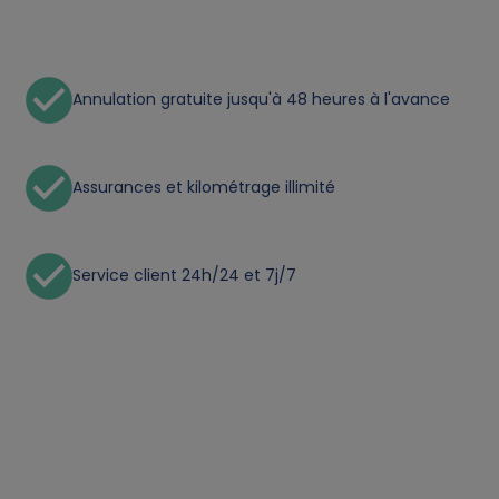
n
a
l
Annulation gratuite jusqu'à 48 heures à l'avance
d
Assurances et kilométrage illimité
a
t
Service client 24h/24 et 7j/7
a
a
n
d