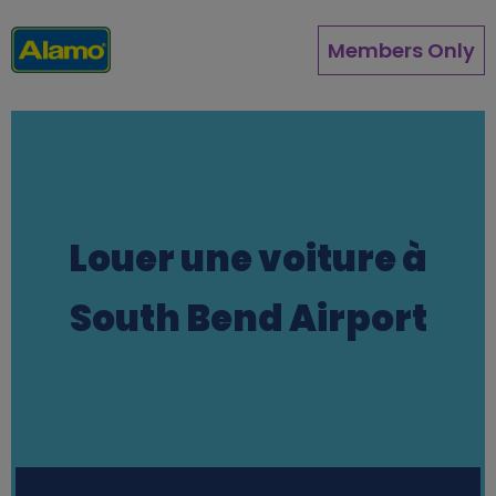
Aller
au
Members Only
contenu
principal
Louer une voiture à
South Bend Airport