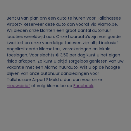
c
Bent u van plan om een auto te huren voor Tallahassee
o
Airport? Reserveer deze auto dan vooraf via Alamo.be.
Wij bieden onze klanten een groot aantal autohuur
o
locaties wereldwijd aan. Onze huurauto’s zijn van goede
kwaliteit en onze voordelige tarieven zijn altijd inclusief
ongelimiteerde kilometers, verzekeringen en lokale
k
toeslagen. Voor slechts € 3,50 per dag kunt u het eigen
risico afkopen. Zo kunt u altijd zorgeloos genieten van uw
i
vakantie met een Alamo huurauto. Wilt u op de hoogte
blijven van onze autohuur aanbiedingen voor
e
Tallahassee Airport? Meld u dan aan voor onze
nieuwsbrief
of volg Alamo.be op
Facebook
.
s