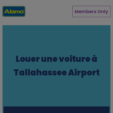
Aller
au
Members Only
contenu
principal
Louer une voiture à
Tallahassee Airport