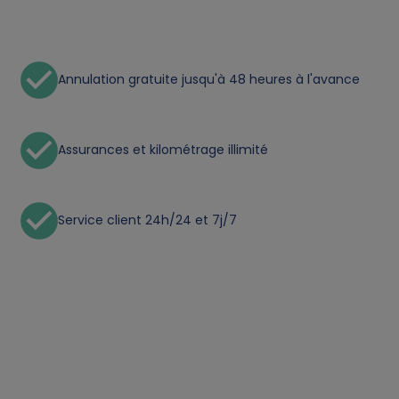
n
a
l
Annulation gratuite jusqu'à 48 heures à l'avance
d
Assurances et kilométrage illimité
a
t
Service client 24h/24 et 7j/7
a
a
n
d