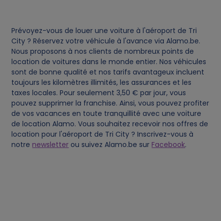
c
Prévoyez-vous de louer une voiture à l'aéroport de Tri
o
City ? Réservez votre véhicule à l'avance via Alamo.be.
Nous proposons à nos clients de nombreux points de
o
location de voitures dans le monde entier. Nos véhicules
sont de bonne qualité et nos tarifs avantageux incluent
toujours les kilomètres illimités, les assurances et les
k
taxes locales. Pour seulement 3,50 € par jour, vous
pouvez supprimer la franchise. Ainsi, vous pouvez profiter
i
de vos vacances en toute tranquillité avec une voiture
de location Alamo. Vous souhaitez recevoir nos offres de
e
location pour l'aéroport de Tri City ? Inscrivez-vous à
notre
newsletter
ou suivez Alamo.be sur
Facebook
.
s