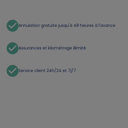
n
a
l
Annulation gratuite jusqu'à 48 heures à l'avance
d
Assurances et kilométrage illimité
a
t
Service client 24h/24 et 7j/7
a
a
n
d