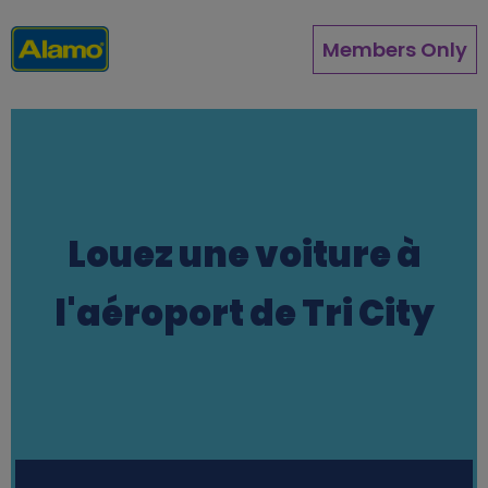
Aller
au
Members Only
contenu
principal
Louez une voiture à
l'aéroport de Tri City