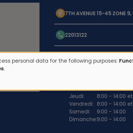
7TH AVENUE 15-45 ZONE 9
22013122
Opening hours
ess personal data for the following purposes:
Funct
es
.
Lundi:
8:00 - 14:00 et
Mardi:
8:00 - 14:00 et
Mercredi:
8:00 - 14:00 et
Jeudi:
8:00 - 14:00 et
Vendredi:
8:00 - 14:00 et
Samedi:
9:00 - 14:00
Dimanche:
9:00 - 14:00