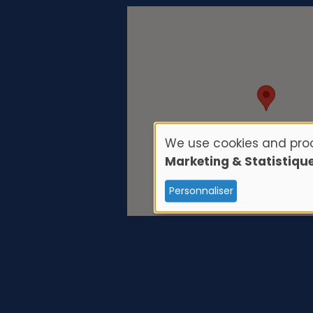
We use cookies and proc
U
Marketing & Statistiqu
s
Personnaliser
e
o
f