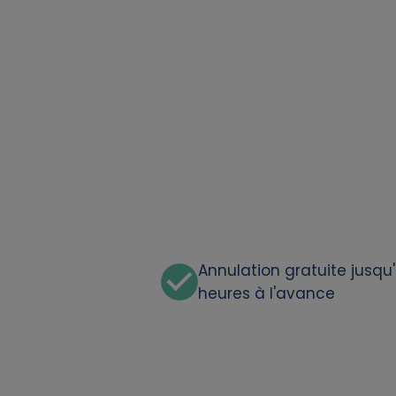
a
t
a
a
n
d
c
Annulation gratuite jusqu
heures à l'avance
o
o
k