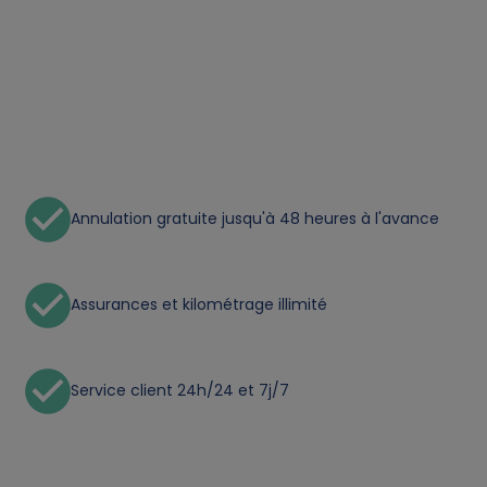
t
a
a
n
Annulation gratuite jusqu'à 48 heures à l'avance
d
c
Assurances et kilométrage illimité
o
Service client 24h/24 et 7j/7
o
k