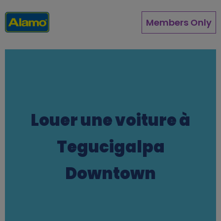
Aller
au
Members Only
contenu
principal
Louer une voiture à
Tegucigalpa
Downtown