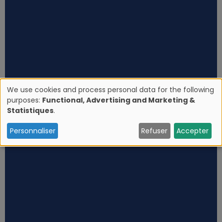
We use cookies and process personal data for the following
purposes:
Functional, Advertising and Marketing &
U
Statistiques
.
s
Personnaliser
Refuser
Accepter
e
o
f