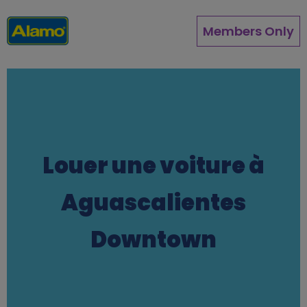
Aller
au
Members Only
contenu
principal
Louer une voiture à
Aguascalientes
Downtown