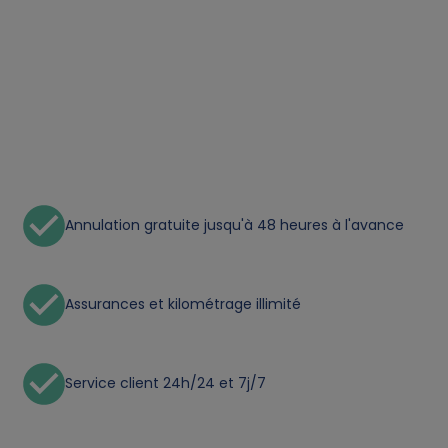
t
a
a
n
d
Annulation gratuite jusqu'à 48 heures à l'avance
c
o
Assurances et kilométrage illimité
o
k
Service client 24h/24 et 7j/7
i