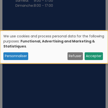
Samedi:
9:00 - 17:00
Dimanche:
8:00 - 17:00
We use cookies and process personal data for the following
purposes:
Functional, Advertising and Marketing &
U
Statistiques
.
s
Personnaliser
Refuser
Accepter
e
o
f
p