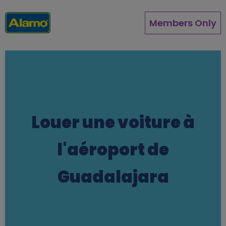
Aller
au
Members Only
contenu
principal
Louer une voiture à
l'aéroport de
Guadalajara