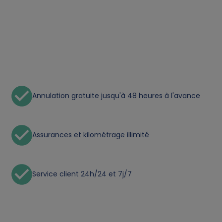
t
a
a
n
Annulation gratuite jusqu'à 48 heures à l'avance
d
c
Assurances et kilométrage illimité
o
Service client 24h/24 et 7j/7
o
k