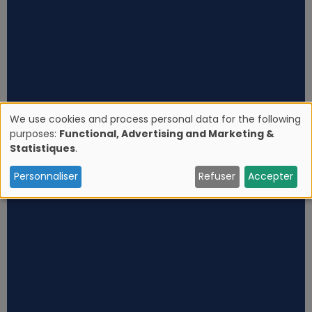
We use cookies and process personal data for the following
purposes:
Functional, Advertising and Marketing &
U
Statistiques
.
s
Personnaliser
Refuser
Accepter
e
o
f
p