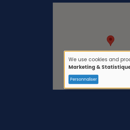
We use cookies and proc
U
Marketing & Statistiqu
s
Personnaliser
e
o
f