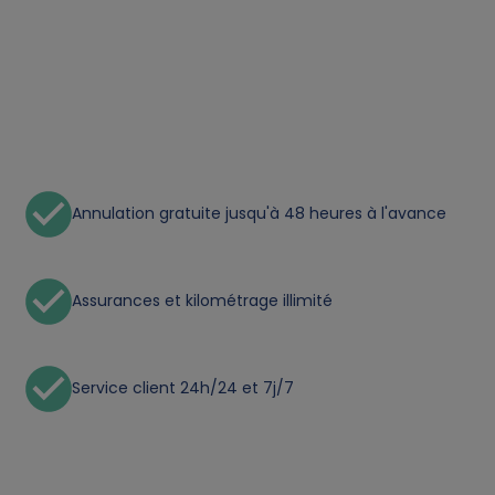
t
a
a
n
Annulation gratuite jusqu'à 48 heures à l'avance
d
c
Assurances et kilométrage illimité
o
Service client 24h/24 et 7j/7
o
k