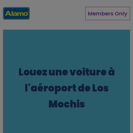
Aller
au
Members Only
contenu
principal
Louez une voiture à
l'aéroport de Los
Mochis