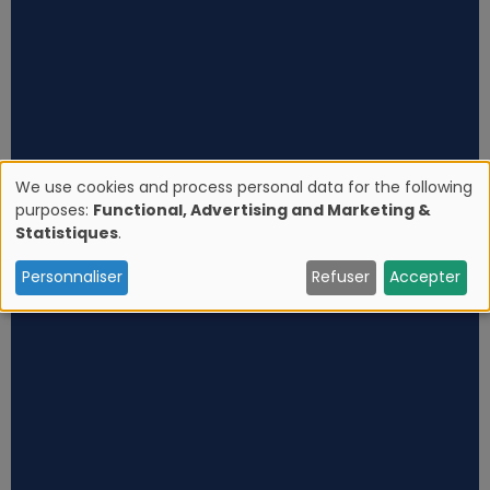
We use cookies and process personal data for the following
purposes:
Functional, Advertising and Marketing &
U
Statistiques
.
s
Personnaliser
Refuser
Accepter
e
o
f
p