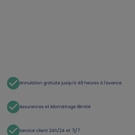
a
t
a
a
n
d
Annulation gratuite jusqu'à 48 heures à l'avance
c
o
Assurances et kilométrage illimité
o
Service client 24h/24 et 7j/7