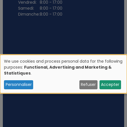
Vendredi:
8:00 - 17:00
Samedi:
8:00 - 17:00
Dimanche:
8:00 - 17:00
We use cookies and process personal data for the following
purposes:
Functional, Advertising and Marketing &
U
Statistiques
.
s
Personnaliser
Refuser
Accepter
e
o
f