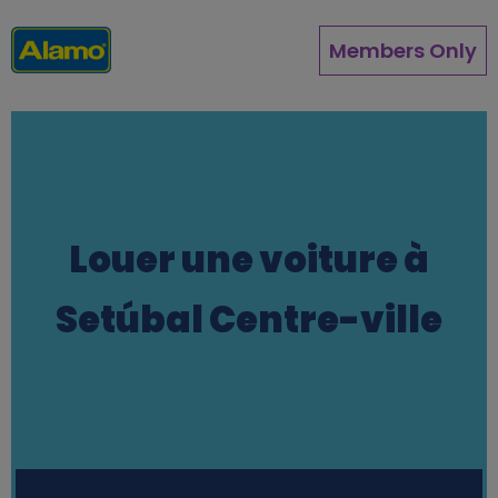
Aller
au
Members Only
contenu
principal
Louer une voiture à
Setúbal Centre-ville