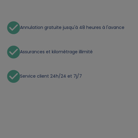
n
a
l
Annulation gratuite jusqu'à 48 heures à l'avance
d
Assurances et kilométrage illimité
a
t
Service client 24h/24 et 7j/7
a
a
n
d