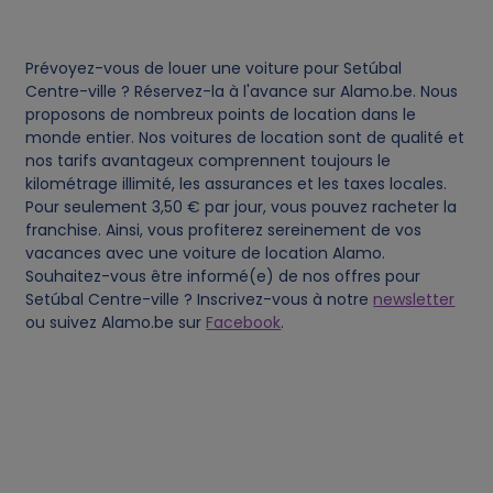
c
Prévoyez-vous de louer une voiture pour Setúbal
o
Centre-ville ? Réservez-la à l'avance sur Alamo.be. Nous
proposons de nombreux points de location dans le
o
monde entier. Nos voitures de location sont de qualité et
nos tarifs avantageux comprennent toujours le
kilométrage illimité, les assurances et les taxes locales.
k
Pour seulement 3,50 € par jour, vous pouvez racheter la
franchise. Ainsi, vous profiterez sereinement de vos
i
vacances avec une voiture de location Alamo.
Souhaitez-vous être informé(e) de nos offres pour
e
Setúbal Centre-ville ? Inscrivez-vous à notre
newsletter
ou suivez Alamo.be sur
Facebook
.
s