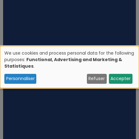
We use cookies and process personal data for the following
purposes:
Functional, Advertising and Marketing &
U
Statistiques
.
s
Personnaliser
Refuser
Accepter
e
o
f
p