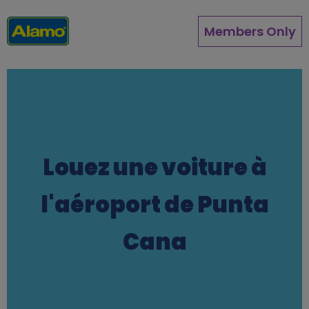
Aller
au
Members Only
contenu
principal
Louez une voiture à
l'aéroport de Punta
Cana