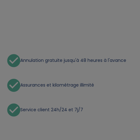
t
a
a
n
Annulation gratuite jusqu'à 48 heures à l'avance
d
c
Assurances et kilométrage illimité
o
Service client 24h/24 et 7j/7
o
k