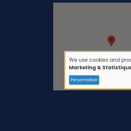
We use cookies and proc
U
Marketing & Statistiqu
s
Personnaliser
e
o
f