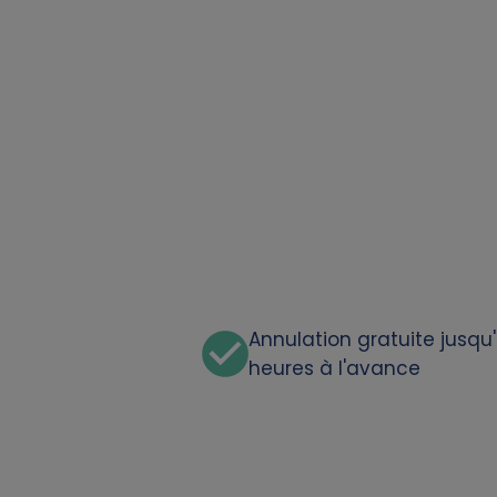
a
t
a
a
n
d
c
Annulation gratuite jusqu
heures à l'avance
o
o
k