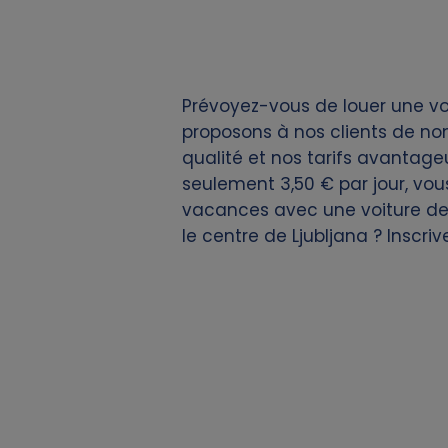
i
e
Prévoyez-vous de louer une voi
s
proposons à nos clients de no
qualité et nos tarifs avantageux
seulement 3,50 € par jour, vou
vacances avec une voiture de 
le centre de Ljubljana ? Inscri