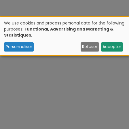
We use cookies and process personal data for the following
purposes:
Functional, Advertising and Marketing &
U
Statistiques
.
s
Personnaliser
Refuser
Accepter
e
o
f
p
e