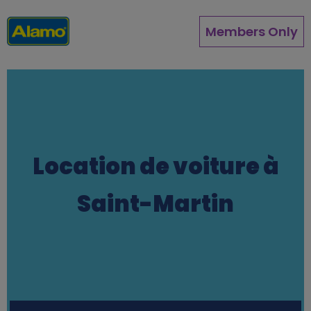
Aller
au
Members Only
contenu
principal
Location de voiture à
Saint-Martin