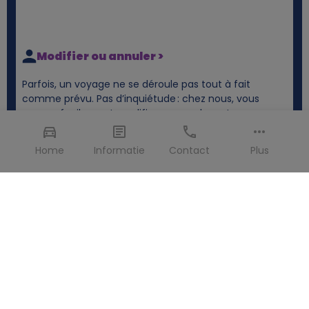
Modifier ou annuler >
Parfois, un voyage ne se déroule pas tout à fait
comme prévu. Pas d’inquiétude : chez nous, vous
pouvez facilement modifier ou annuler votre
réservation. Nous vous expliquons volontiers comment
cela fonctionne.
Home
Informatie
Contact
Plus