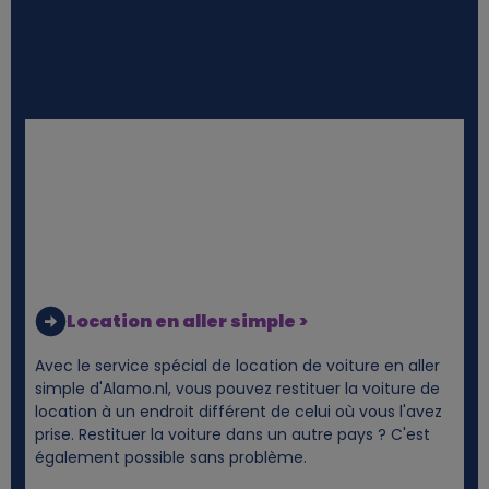
a
n
d
c
o
o
Location en aller simple >
k
Avec le service spécial de location de voiture en aller
simple d'Alamo.nl, vous pouvez restituer la voiture de
i
location à un endroit différent de celui où vous l'avez
prise. Restituer la voiture dans un autre pays ? C'est
e
également possible sans problème.