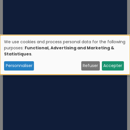
We use cookies and process personal data for the following
purposes:
Functional, Advertising and Marketing &
U
Statistiques
.
s
Personnaliser
Refuser
Accepter
e
o
f
p