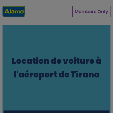
Aller
au
Members Only
contenu
principal
Location de voiture à
l'aéroport de Tirana