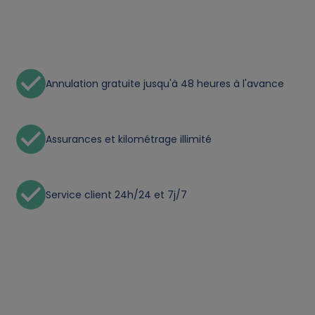
t
a
a
Annulation gratuite jusqu'à 48 heures à l'avance
n
d
Assurances et kilométrage illimité
c
Service client 24h/24 et 7j/7
o
o
k
i