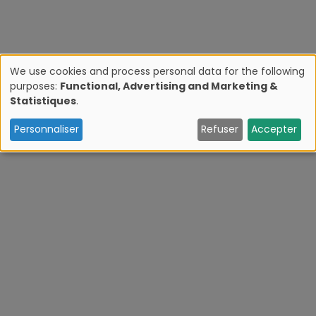
We use cookies and process personal data for the following
purposes:
Functional, Advertising and Marketing &
U
Statistiques
.
s
Personnaliser
Refuser
Accepter
e
o
f
p
e