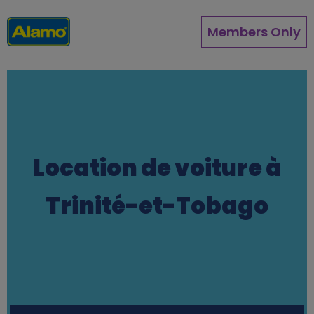
Aller
au
Members Only
contenu
principal
Location de voiture à
Trinité-et-Tobago