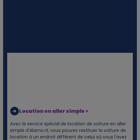
a
a
n
d
c
o
o
k
Location en aller simple >
i
Avec le service spécial de location de voiture en aller
simple d'Alamo.nl, vous pouvez restituer la voiture de
e
location à un endroit différent de celui où vous l'avez