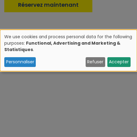
Réservez maintenant
We use cookies and process personal data for the following
purposes:
Functional, Advertising and Marketing &
U
Statistiques
.
s
Personnaliser
Refuser
Accepter
e
o
f
p
e