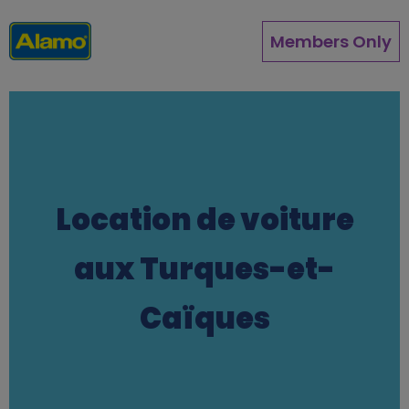
Aller
au
Members Only
contenu
principal
Location de voiture
aux Turques-et-
Caïques