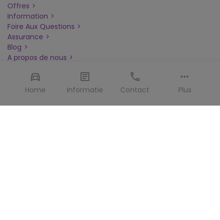
Offres
Information
Foire Aux Questions
Assurance
Blog
A propos de nous
Contacter
Contact
Home
Informatie
Contact
Plus
Alamo.be est géré par
Target Travel Services
Bisonspoor 3002-A701
3605 LT Maarssen
Pays-Bas
+31 30 693 0136
info@alamo.be