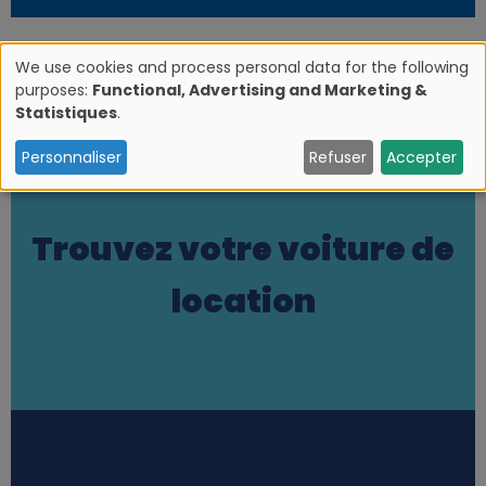
We use cookies and process personal data for the following
purposes:
Functional, Advertising and Marketing &
U
Statistiques
.
s
Personnaliser
Refuser
Accepter
e
Trouvez votre voiture de
o
location
f
p
e
Station finder
r