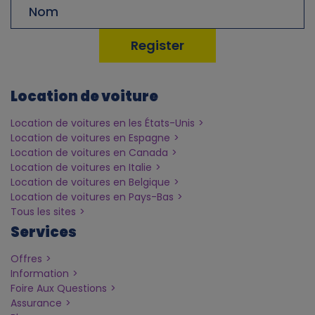
Nom
de
l
famille
d
a
Location de voiture
t
Location de voitures en les États-Unis
Location de voitures en Espagne
Location de voitures en Canada
a
Location de voitures en Italie
Location de voitures en Belgique
a
Location de voitures en Pays-Bas
Tous les sites
n
Services
d
Offres
Information
Foire Aux Questions
c
Assurance