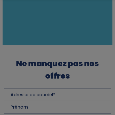
e
o
f
p
e
Ne manquez pas nos
r
offres
s
o
Adresse
de
n
courriel
Prénom
a