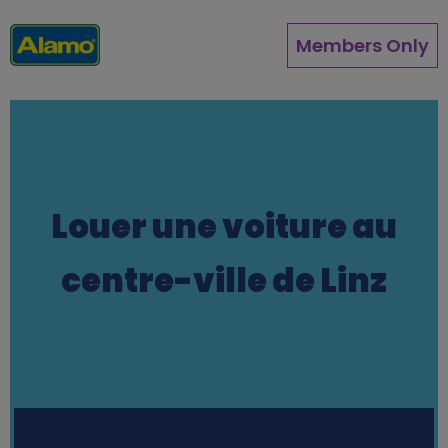
Aller
au
Members Only
contenu
principal
Louer une voiture au
centre-ville de Linz
Station finder