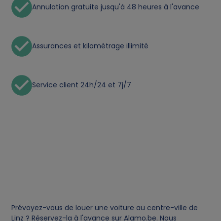
Annulation gratuite jusqu'à 48 heures à l'avance
p
e
Assurances et kilométrage illimité
r
Service client 24h/24 et 7j/7
s
o
n
a
l
d
Prévoyez-vous de louer une voiture au centre-ville de
Linz ? Réservez-la à l'avance sur Alamo.be. Nous