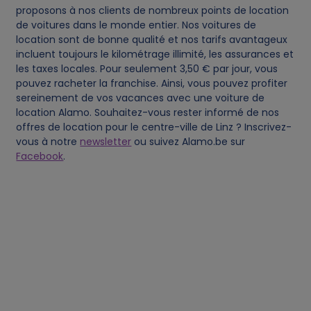
proposons à nos clients de nombreux points de location
a
de voitures dans le monde entier. Nos voitures de
location sont de bonne qualité et nos tarifs avantageux
t
incluent toujours le kilométrage illimité, les assurances et
les taxes locales. Pour seulement 3,50 € par jour, vous
a
pouvez racheter la franchise. Ainsi, vous pouvez profiter
sereinement de vos vacances avec une voiture de
a
location Alamo. Souhaitez-vous rester informé de nos
offres de location pour le centre-ville de Linz ? Inscrivez-
vous à notre
newsletter
ou suivez Alamo.be sur
n
Facebook
.
d
c
o
o