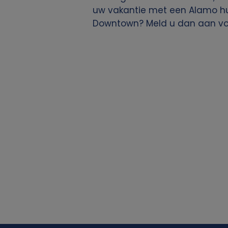
uw vakantie met een Alamo huu
j
Downtown? Meld u dan aan v
k
e
g
e
g
e
v
e