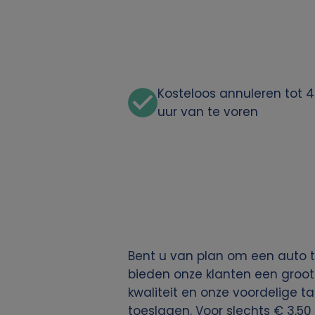
n
p
e
Kosteloos annuleren tot 
r
uur van te voren
s
o
o
n
Bent u van plan om een auto t
l
bieden onze klanten een groot
kwaliteit en onze voordelige ta
i
toeslagen. Voor slechts € 3,50 