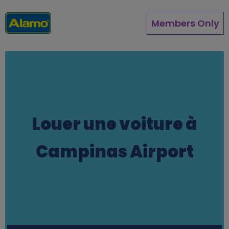
Aller
au
Members Only
contenu
principal
Louer une voiture à
Campinas Airport