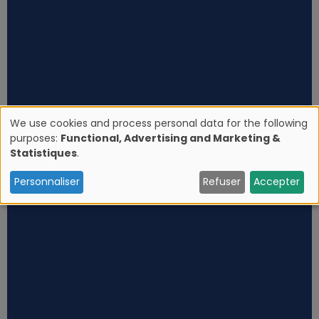
We use cookies and process personal data for the following
purposes:
Functional, Advertising and Marketing &
U
Statistiques
.
s
Personnaliser
Refuser
Accepter
e
o
f
p