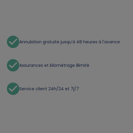
t
a
a
Annulation gratuite jusqu'à 48 heures à l'avance
n
d
Assurances et kilométrage illimité
c
Service client 24h/24 et 7j/7
o
o
k