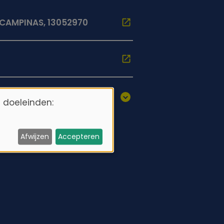
CAMPINAS, 13052970
 doeleinden:
Afwijzen
Accepteren