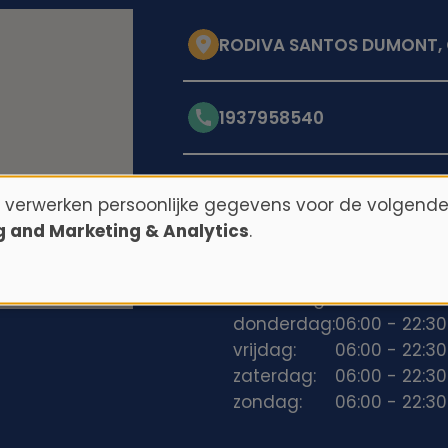
RODIVA SANTOS DUMONT, 
1937958540
Openingstijden
n verwerken persoonlijke gegevens voor de volgende
ng and Marketing & Analytics
.
maandag:
06:00 - 22:30
dinsdag:
06:00 - 22:30
woensdag:
06:00 - 22:30
donderdag:
06:00 - 22:30
vrijdag:
06:00 - 22:30
zaterdag:
06:00 - 22:30
zondag:
06:00 - 22:30