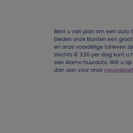
g
e
Bent u van plan om een auto t
v
bieden onze klanten een groot
en onze voordelige tarieven zij
e
slechts € 3,50 per dag kunt u 
een Alamo huurauto. Wilt u op
n
dan aan voor onze
nieuwsbrie
s
e
n
c