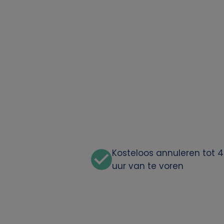
o
o
n
l
i
j
k
Kosteloos annuleren tot 
uur van te voren
e
g
e