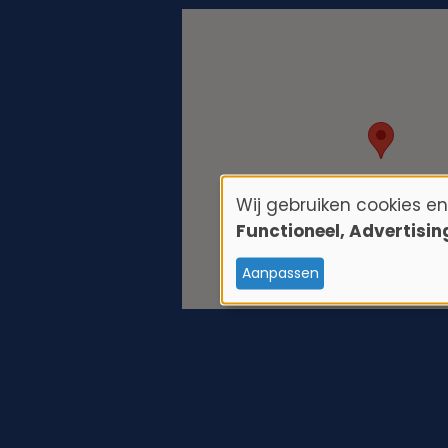
Wij gebruiken cookies e
G
Functioneel, Advertisi
e
Aanpassen
b
r
u