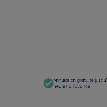
a
t
a
a
n
d
c
Annulation gratuite jusqu
o
heures à l'avance
o