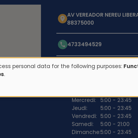
AV VEREADOR NEREU LIBER
88375000
4733494529
ess personal data for the following purposes:
Funct
Opening hours
es
.
Lundi:
5:00 - 23:45
Mardi:
5:00 - 23:45
Mercredi:
5:00 - 23:45
Jeudi:
5:00 - 23:45
Vendredi:
5:00 - 23:45
Samedi:
5:00 - 21:00
Dimanche:
5:00 - 23:45