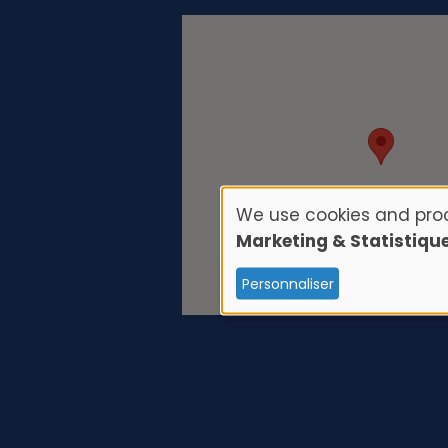
We use cookies and proc
U
Marketing & Statistiqu
s
Personnaliser
e
o
f