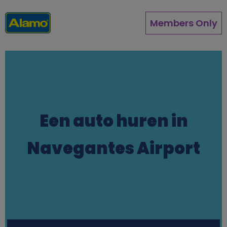
Overslaan
en
Members Only
naar
de
inhoud
gaan
Een auto huren in
Navegantes Airport