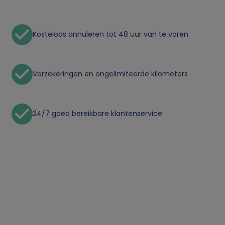
l
Kosteloos annuleren tot 48 uur van te voren
i
j
Verzekeringen en ongelimiteerde kilometers
k
e
24/7 goed bereikbare klantenservice
g
e
g
e