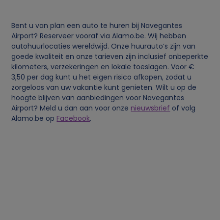
v
Bent u van plan een auto te huren bij Navegantes
e
Airport? Reserveer vooraf via Alamo.be. Wij hebben
autohuurlocaties wereldwijd. Onze huurauto’s zijn van
n
goede kwaliteit en onze tarieven zijn inclusief onbeperkte
kilometers, verzekeringen en lokale toeslagen. Voor €
s
3,50 per dag kunt u het eigen risico afkopen, zodat u
zorgeloos van uw vakantie kunt genieten. Wilt u op de
e
hoogte blijven van aanbiedingen voor Navegantes
Airport? Meld u dan aan voor onze
nieuwsbrief
of volg
Alamo.be op
Facebook
.
n
c
o
o