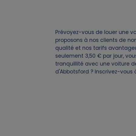
i
e
Prévoyez-vous de louer une voi
s
proposons à nos clients de no
qualité et nos tarifs avantageux
seulement 3,50 € par jour, vou
tranquillité avec une voiture d
d'Abbotsford ? Inscrivez-vous 