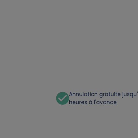
a
t
a
a
n
d
c
Annulation gratuite jusqu
heures à l'avance
o
o
k