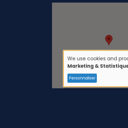
We use cookies and proc
U
Marketing & Statistiqu
s
Personnaliser
e
o
f