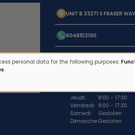
UNIT B 33271 S FRASER WA
6048513190
Opening hours
ess personal data for the following purposes:
Funct
es
.
Lundi:
8:00 - 17:30
Mardi:
8:00 - 17:30
Mercredi:
8:00 - 17:30
Jeudi:
8:00 - 17:30
Vendredi:
8:00 - 17:30
Samedi:
Gesloten
Dimanche:
Gesloten