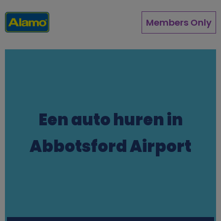
Overslaan
en
Members Only
naar
de
inhoud
gaan
Een auto huren in
Abbotsford Airport