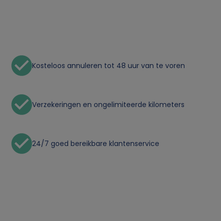
o
n
l
Kosteloos annuleren tot 48 uur van te voren
i
j
Verzekeringen en ongelimiteerde kilometers
k
24/7 goed bereikbare klantenservice
e
g
e