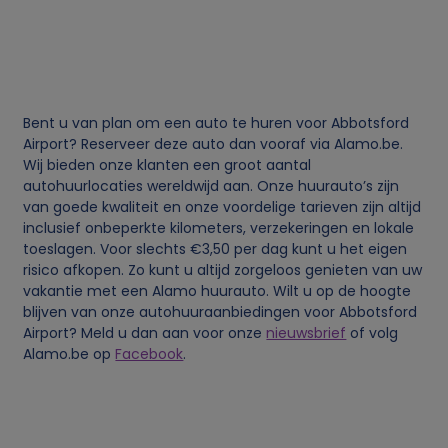
g
e
v
Bent u van plan om een auto te huren voor Abbotsford
e
Airport? Reserveer deze auto dan vooraf via Alamo.be.
Wij bieden onze klanten een groot aantal
n
autohuurlocaties wereldwijd aan. Onze huurauto’s zijn
van goede kwaliteit en onze voordelige tarieven zijn altijd
inclusief onbeperkte kilometers, verzekeringen en lokale
s
toeslagen. Voor slechts €3,50 per dag kunt u het eigen
risico afkopen. Zo kunt u altijd zorgeloos genieten van uw
e
vakantie met een Alamo huurauto. Wilt u op de hoogte
blijven van onze autohuuraanbiedingen voor Abbotsford
n
Airport? Meld u dan aan voor onze
nieuwsbrief
of volg
Alamo.be op
Facebook
.
c
o