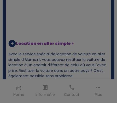
Location en aller simple >
Avec le service spécial de location de voiture en aller
simple d'Alamo.nl, vous pouvez restituer la voiture de
location à un endroit différent de celui où vous l'avez
prise. Restituer la voiture dans un autre pays ? C'est
également possible sans problème.
Home
Informatie
Contact
Plus