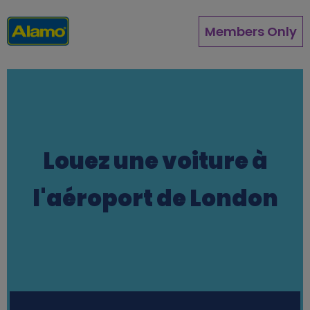
Aller
au
Members Only
contenu
principal
Louez une voiture à
l'aéroport de London