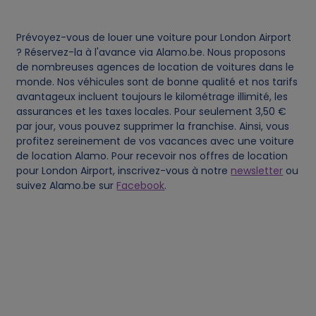
c
Prévoyez-vous de louer une voiture pour London Airport
o
? Réservez-la à l'avance via Alamo.be. Nous proposons
de nombreuses agences de location de voitures dans le
o
monde. Nos véhicules sont de bonne qualité et nos tarifs
avantageux incluent toujours le kilométrage illimité, les
assurances et les taxes locales. Pour seulement 3,50 €
k
par jour, vous pouvez supprimer la franchise. Ainsi, vous
profitez sereinement de vos vacances avec une voiture
i
de location Alamo. Pour recevoir nos offres de location
pour London Airport, inscrivez-vous à notre
newsletter
ou
e
suivez Alamo.be sur
Facebook
.
s