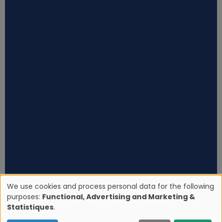
We use cookies and process personal data for the following
purposes:
Functional, Advertising and Marketing &
U
Statistiques
.