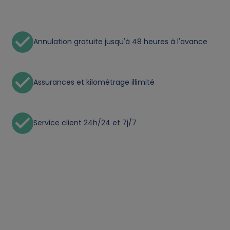
a
l
Annulation gratuite jusqu'à 48 heures à l'avance
d
Assurances et kilométrage illimité
a
t
Service client 24h/24 et 7j/7
a
a
n
d