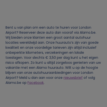
i
j
k
Bent u van plan om een auto te huren voor London
Airport? Reserveer deze auto dan vooraf via Alamo.be.
e
Wij bieden onze klanten een groot aantal autohuur
locaties wereldwijd aan. Onze huurauto’s zijn van goede
g
kwaliteit en onze voordelige tarieven zijn altijd inclusief
onbeperkte kilometers, verzekeringen en lokale
e
toeslagen. Voor slechts € 3,50 per dag kunt u het eigen
risico afkopen. Zo kunt u altijd zorgeloos genieten van uw
g
vakantie met een Alamo huurauto. Wilt u op de hoogte
blijven van onze autohuuraanbiedingen voor London
Airport? Meld u dan aan voor onze
nieuwsbrief
of volg
e
Alamo.be op
Facebook
.
v
e