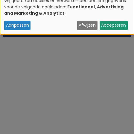
Wij gebruiken cookies en verwerken persoonlijke gegevens
voor de volgende doeleinden:
Functioneel, Advertising
G
and Marketing & Analytics
.
e
Aanpassen
Afwijzen
Accepteren
b
r
u
i
k
v
a