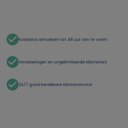
n
p
e
Kosteloos annuleren tot 48 uur van te voren
r
s
Verzekeringen en ongelimiteerde kilometers
o
24/7 goed bereikbare klantenservice
o
n
l