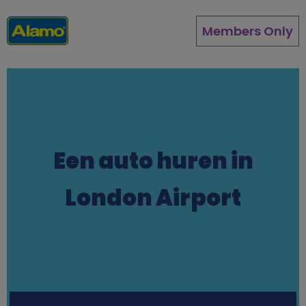
Overslaan
en
Members Only
naar
de
inhoud
gaan
Een auto huren in
London Airport