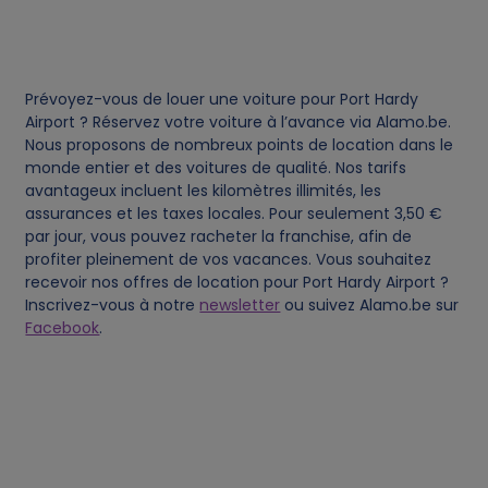
d
c
Prévoyez-vous de louer une voiture pour Port Hardy
o
Airport ? Réservez votre voiture à l’avance via Alamo.be.
Nous proposons de nombreux points de location dans le
monde entier et des voitures de qualité. Nos tarifs
o
avantageux incluent les kilomètres illimités, les
assurances et les taxes locales. Pour seulement 3,50 €
k
par jour, vous pouvez racheter la franchise, afin de
profiter pleinement de vos vacances. Vous souhaitez
i
recevoir nos offres de location pour Port Hardy Airport ?
Inscrivez-vous à notre
newsletter
ou suivez Alamo.be sur
e
Facebook
.
s