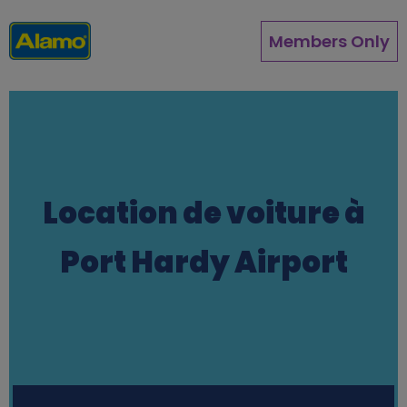
Aller
au
Members Only
contenu
principal
Location de voiture à
Port Hardy Airport