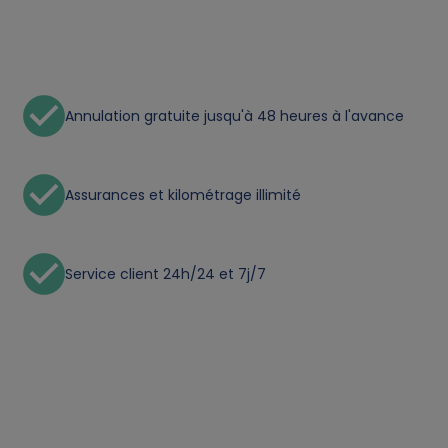
n
a
Annulation gratuite jusqu'à 48 heures à l'avance
l
d
Assurances et kilométrage illimité
a
t
Service client 24h/24 et 7j/7
a
a
n