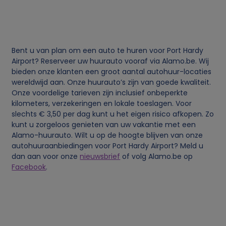
j
k
Bent u van plan om een auto te huren voor Port Hardy
e
Airport? Reserveer uw huurauto vooraf via Alamo.be. Wij
bieden onze klanten een groot aantal autohuur-locaties
wereldwijd aan. Onze huurauto’s zijn van goede kwaliteit.
g
Onze voordelige tarieven zijn inclusief onbeperkte
kilometers, verzekeringen en lokale toeslagen. Voor
e
slechts € 3,50 per dag kunt u het eigen risico afkopen. Zo
kunt u zorgeloos genieten van uw vakantie met een
g
Alamo-huurauto. Wilt u op de hoogte blijven van onze
autohuuraanbiedingen voor Port Hardy Airport? Meld u
dan aan voor onze
nieuwsbrief
of volg Alamo.be op
e
Facebook
.
v
e