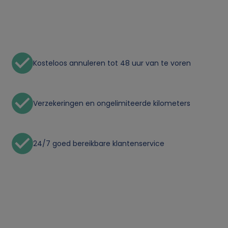
n
p
e
Kosteloos annuleren tot 48 uur van te voren
r
s
Verzekeringen en ongelimiteerde kilometers
o
o
24/7 goed bereikbare klantenservice
n
l
i