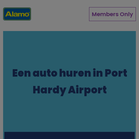
Overslaan
en
Members Only
naar
de
inhoud
gaan
Een auto huren in Port
Hardy Airport