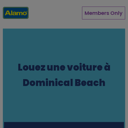
Aller
au
Members Only
contenu
principal
Louez une voiture à
Dominical Beach