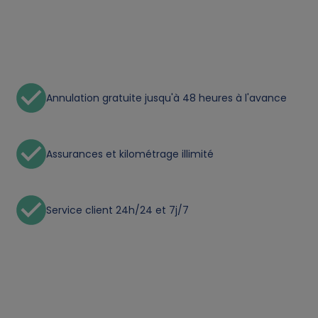
o
n
a
Annulation gratuite jusqu'à 48 heures à l'avance
l
d
Assurances et kilométrage illimité
a
Service client 24h/24 et 7j/7
t
a
a