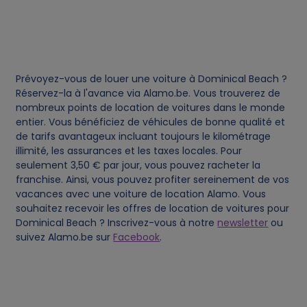
n
d
c
Prévoyez-vous de louer une voiture à Dominical Beach ?
Réservez-la à l'avance via Alamo.be. Vous trouverez de
o
nombreux points de location de voitures dans le monde
entier. Vous bénéficiez de véhicules de bonne qualité et
o
de tarifs avantageux incluant toujours le kilométrage
illimité, les assurances et les taxes locales. Pour
k
seulement 3,50 € par jour, vous pouvez racheter la
franchise. Ainsi, vous pouvez profiter sereinement de vos
i
vacances avec une voiture de location Alamo. Vous
souhaitez recevoir les offres de location de voitures pour
Dominical Beach ? Inscrivez-vous à notre
newsletter
ou
e
suivez Alamo.be sur
Facebook
.
s